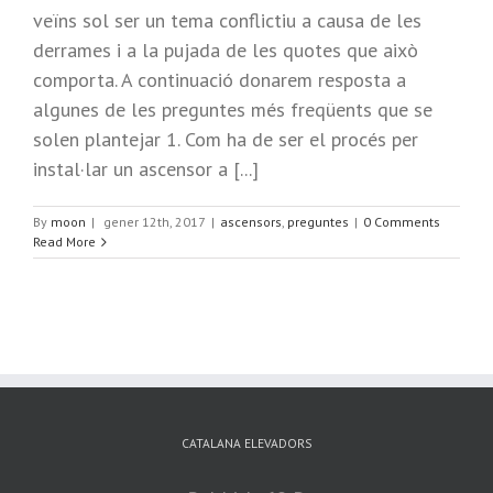
veïns sol ser un tema conflictiu a causa de les
derrames i a la pujada de les quotes que això
comporta. A continuació donarem resposta a
algunes de les preguntes més freqüents que se
solen plantejar 1. Com ha de ser el procés per
instal·lar un ascensor a [...]
By
moon
|
gener 12th, 2017
|
ascensors
,
preguntes
|
0 Comments
Read More
CATALANA ELEVADORS