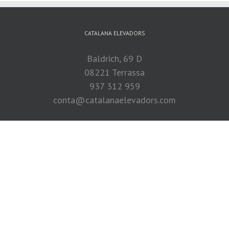
CATALANA ELEVADORS
Baldrich, 69 D
08221 Terrassa
937 312 959
conta@catalanaelevadors.com
TROBENS A FACEBOOK